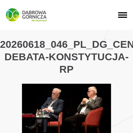
PRZEJDŹ DO MENU GŁÓWNEGO
PRZEJDŹ DO WYSZUKIWARKI
PRZEJDŹ DO TREŚCI
20260618_046_PL_DG_CE
DEBATA-KONSTYTUCJA-
RP