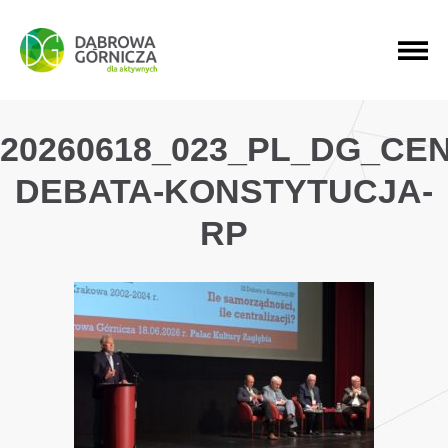
PRZEJDŹ DO MENU GŁÓWNEGO
PRZEJDŹ DO WYSZUKIWARKI
PRZEJDŹ DO TREŚCI
20260618_023_PL_DG_CE
DEBATA-KONSTYTUCJA-
RP