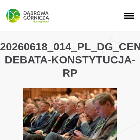
PRZEJDŹ DO MENU GŁÓWNEGO
PRZEJDŹ DO WYSZUKIWARKI
PRZEJDŹ DO TREŚCI
20260618_014_PL_DG_CE
DEBATA-KONSTYTUCJA-
RP