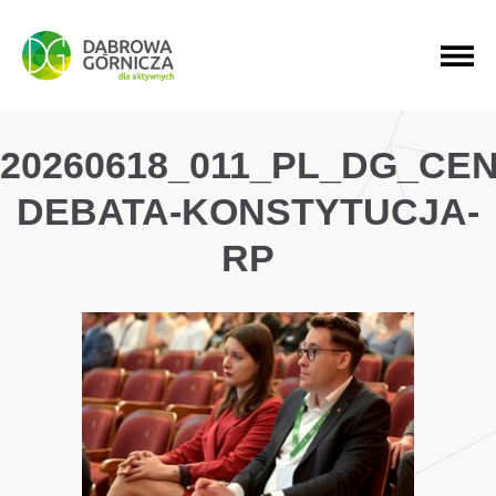
PRZEJDŹ DO MENU GŁÓWNEGO
PRZEJDŹ DO WYSZUKIWARKI
PRZEJDŹ DO TREŚCI
20260618_011_PL_DG_CE
DEBATA-KONSTYTUCJA-
RP