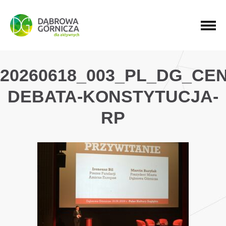
PRZEJDŹ DO MENU GŁÓWNEGO
PRZEJDŹ DO WYSZUKIWARKI
PRZEJDŹ DO TREŚCI
20260618_003_PL_DG_CE
DEBATA-KONSTYTUCJA-
RP