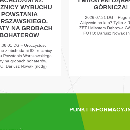
BCHODAMI 82.
I MIASTEM DĄB
ZNICY WYBUCHU
GÓRNICZA!
POWSTANIA
2026.07.31 DG – Pogori
RSZAWSKIEGO.
Aktywnie na lato? Tylko z 
ATY NA GROBACH
ZET i Miastem Dąbrowa Gó
FOTO: Dariusz Nowak (n
BOHATERÓW
.08.01 DG – Uroczystości
ne z obchodami 82. rocznicy
u Powstania Warszawskiego.
ty na grobach bohaterów.
O: Dariusz Nowak (nddg)
PUNKT INFORMACYJ