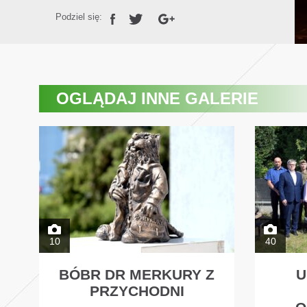
Podziel się:
OGLĄDAJ
INNE GALERIE
10
40
BÓBR DR MERKURY Z
U
PRZYCHODNI