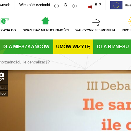
Zmniejsz rozmiar czcionki
Zwiększ rozmiar czcionki
awnych
Wielkość czcionki
A
BIP
TYWNA DG
SPRZEDAŻ NIERUCHOMOŚCI
WALCZYMY ZE SMOGIEM
INPO
DLA MIESZKAŃCÓW
UMÓW WIZYTĘ
DLA BIZNESU
orządności, ile centralizacji?
27
tart
top