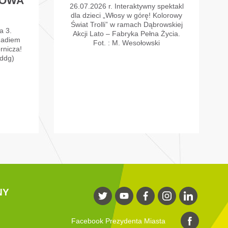
ROWA
26.07.2026 r. Interaktywny spektakl
dla dzieci „Włosy w górę! Kolorowy
Świat Trolli” w ramach Dąbrowskiej
a 3.
Akcji Lato – Fabryka Pełna Życia.
Radiem
Fot. : M. Wesołowski
rnicza!
ddg)
NY
Facebook Prezydenta Miasta