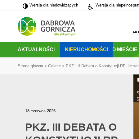
Wersja dla niedowidzących
Wersja dla niedowidzących
Wersja dla niepełnospr
PRZEJDŹ DO MENU GŁÓWNEGO
PRZEJDŹ DO WYSZUKIWARKI
PRZEJDŹ DO TREŚCI
AK
AKTUALNOŚCI
NIERUCHOMOŚCI
O MIEŚCIE
Strona główna
>
Galerie
>
PKZ. III Debata o Konstytucji RP. Ile sam
S
S
18 czerwca 2026
PKZ. III DEBATA O