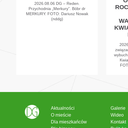
O
2026.08.06 DG – Reden.
ROC
Przychodnia „Merkury”. Bóbr dr
MERKURY. FOTO: Dariusz Nowak
(nddg)
WA
KWI
2026
związa
wybuch
Kwia
FOT
Aktualności
Galerie
O mieście
Wideo
Dla mieszkańców
Kontakt