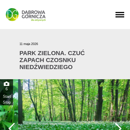
PRZEJDŹ DO MENU GŁÓWNEGO
PRZEJDŹ DO WYSZUKIWARKI
PRZEJDŹ DO TREŚCI
11 maja 2026
PARK ZIELONA. CZUĆ
ZAPACH CZOSNKU
NIEDŹWIEDZIEGO
6
Start
Stop