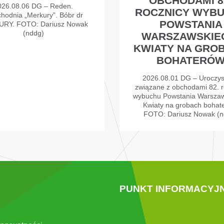
OBCHODAMI 8
026.08.06 DG – Reden.
ROCZNICY WYB
chodnia „Merkury”. Bóbr dr
POWSTANIA
RY. FOTO: Dariusz Nowak
(nddg)
WARSZAWSKIE
KWIATY NA GRO
BOHATERÓ
2026.08.01 DG – Uroczys
związane z obchodami 82. r
wybuchu Powstania Warszaw
Kwiaty na grobach bohat
FOTO: Dariusz Nowak (n
PUNKT INFORMACYJ