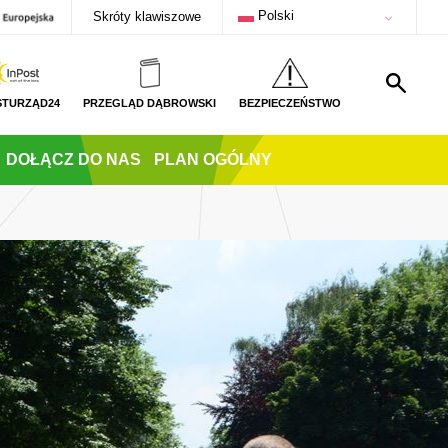
Polski
Skróty klawiszowe
STURZĄD24
PRZEGLĄD DĄBROWSKI
BEZPIECZEŃSTWO
DOŁĄCZ DO NAS
PLAN OGÓLNY