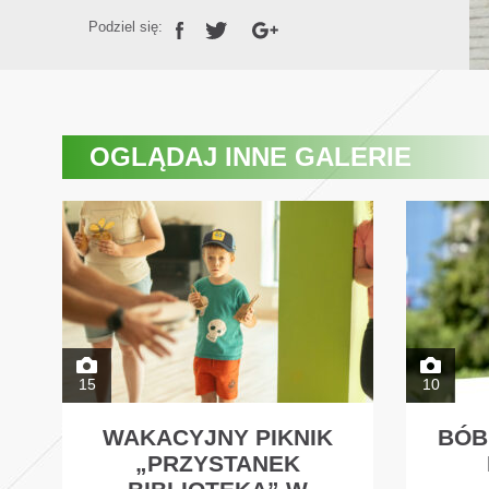
Podziel się:
OGLĄDAJ
INNE GALERIE
15
10
WAKACYJNY PIKNIK
BÓB
„PRZYSTANEK