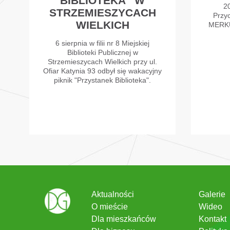
BIBLIOTEKA” W
2
STRZEMIESZYCACH
Przy
WIELKICH
MERKU
6 sierpnia w filii nr 8 Miejskiej
Biblioteki Publicznej w
Strzemieszycach Wielkich przy ul.
Ofiar Katynia 93 odbył się wakacyjny
piknik "Przystanek Biblioteka".
Aktualności
Galerie
O mieście
Wideo
Dla mieszkańców
Kontakt