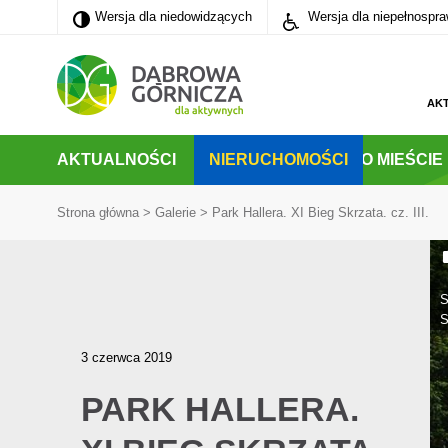
Wersja dla niedowidzących
Wersja dla niedowidzących
Wersja dla niepełnospr
PRZEJDŹ DO MENU GŁÓWNEGO
PRZEJDŹ DO WYSZUKIWARKI
PRZEJDŹ DO TREŚCI
AK
AKTUALNOŚCI
NIERUCHOMOŚCI
O MIEŚCIE
Strona główna
>
Galerie
>
Park Hallera. XI Bieg Skrzata. cz. III.
S
S
3 czerwca 2019
PARK HALLERA.