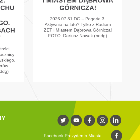
2.
I MIASTEM DĄBROWA
UCHU
GÓRNICZA!
2026.07.31 DG – Pogoria 3.
GO.
Aktywnie na lato? Tylko z Radiem
BACH
ZET i Miastem Dąbrowa Górnicza!
FOTO: Dariusz Nowak (nddg)
W
tości
ocznicy
skiego.
erów.
ddg)
NY
Facebook Prezydenta Miasta