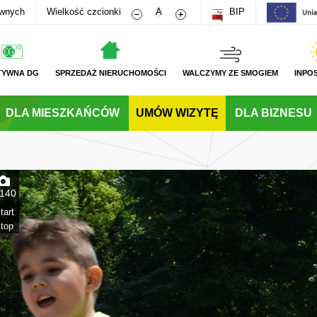
Zmniejsz rozmiar czcionki
Zwiększ rozmiar czcionki
awnych
Wielkość czcionki
A
BIP
TYWNA DG
SPRZEDAŻ NIERUCHOMOŚCI
WALCZYMY ZE SMOGIEM
INPO
DLA MIESZKAŃCÓW
UMÓW WIZYTĘ
DLA BIZNESU
140
tart
top