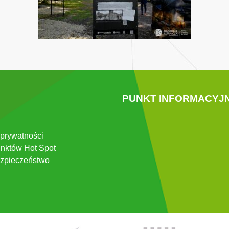
PUNKT INFORMACYJ
 prywatności
nktów Hot Spot
zpieczeństwo