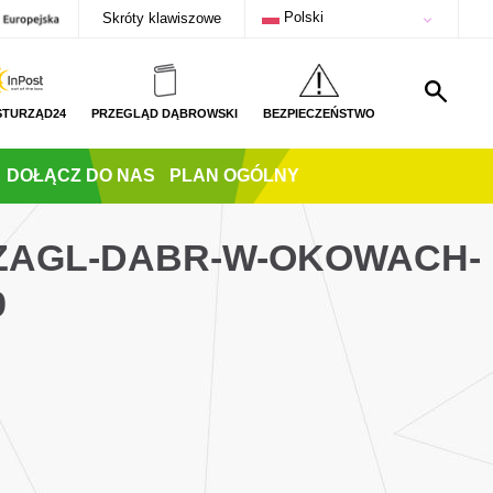
Polski
Skróty klawiszowe
STURZĄD24
PRZEGLĄD DĄBROWSKI
BEZPIECZEŃSTWO
DOŁĄCZ DO NAS
PLAN OGÓLNY
ZAGL-DABR-W-OKOWACH-
9