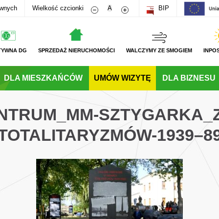
Zmniejsz rozmiar czcionki
Zwiększ rozmiar czcionki
awnych
Wielkość czcionki
A
BIP
TYWNA DG
SPRZEDAŻ NIERUCHOMOŚCI
WALCZYMY ZE SMOGIEM
INPO
DLA MIESZKAŃCÓW
UMÓW WIZYTĘ
DLA BIZNESU
CENTRUM_MM-SZTYGARKA_
TOTALITARYZMÓW-1939–8