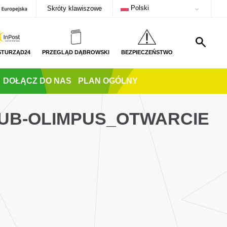
Polski
Skróty klawiszowe
STURZĄD24
PRZEGLĄD DĄBROWSKI
BEZPIECZEŃSTWO
DOŁĄCZ DO NAS
PLAN OGÓLNY
UB-OLIMPUS_OTWARCIE