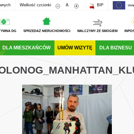
Zmniejsz rozmiar czcionki
Zwiększ rozmiar czcionki
awnych
Wielkość czcionki
A
BIP
TYWNA DG
SPRZEDAŻ NIERUCHOMOŚCI
WALCZYMY ZE SMOGIEM
INPO
DLA MIESZKAŃCÓW
UMÓW WIZYTĘ
DLA BIZNESU
_GOLONOG_MANHATTAN_KL