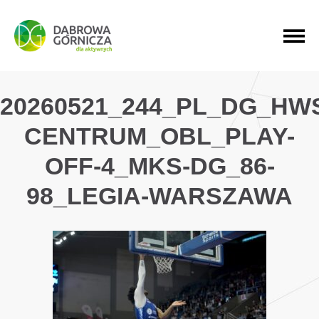
PRZEJDŹ DO MENU GŁÓWNEGO
PRZEJDŹ DO WYSZUKIWARKI
PRZEJDŹ DO TREŚCI
20260521_244_PL_DG_HW
CENTRUM_OBL_PLAY-
OFF-4_MKS-DG_86-
98_LEGIA-WARSZAWA