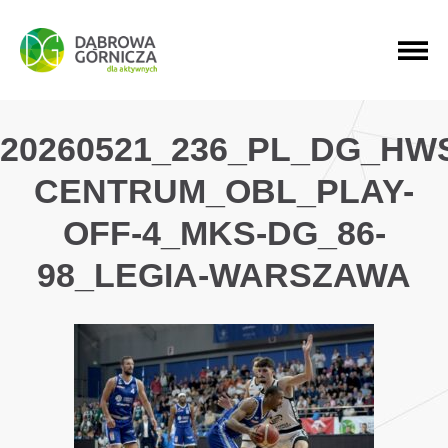
PRZEJDŹ DO MENU GŁÓWNEGO
PRZEJDŹ DO WYSZUKIWARKI
PRZEJDŹ DO TREŚCI
20260521_236_PL_DG_HW
CENTRUM_OBL_PLAY-
OFF-4_MKS-DG_86-
98_LEGIA-WARSZAWA