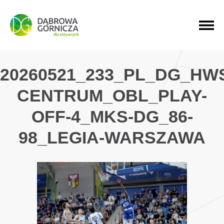
PRZEJDŹ DO MENU GŁÓWNEGO
PRZEJDŹ DO WYSZUKIWARKI
PRZEJDŹ DO TREŚCI
20260521_233_PL_DG_HW
CENTRUM_OBL_PLAY-
OFF-4_MKS-DG_86-
98_LEGIA-WARSZAWA