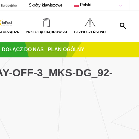
Polski
Skróty klawiszowe
STURZĄD24
PRZEGLĄD DĄBROWSKI
BEZPIECZEŃSTWO
DOŁĄCZ DO NAS
PLAN OGÓLNY
Y-OFF-3_MKS-DG_92-