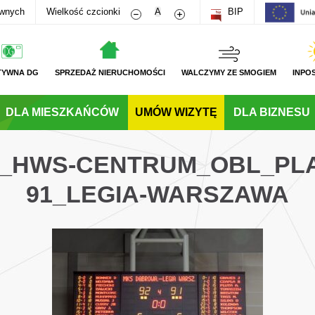
Zmniejsz rozmiar czcionki
Zwiększ rozmiar czcionki
awnych
Wielkość czcionki
A
BIP
TYWNA DG
SPRZEDAŻ NIERUCHOMOŚCI
WALCZYMY ZE SMOGIEM
INPO
DLA MIESZKAŃCÓW
UMÓW WIZYTĘ
DLA BIZNESU
G_HWS-CENTRUM_OBL_PLA
91_LEGIA-WARSZAWA