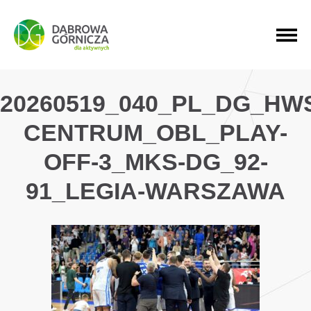
PRZEJDŹ DO MENU GŁÓWNEGO
PRZEJDŹ DO WYSZUKIWARKI
PRZEJDŹ DO TREŚCI
20260519_040_PL_DG_HW
CENTRUM_OBL_PLAY-
OFF-3_MKS-DG_92-
91_LEGIA-WARSZAWA