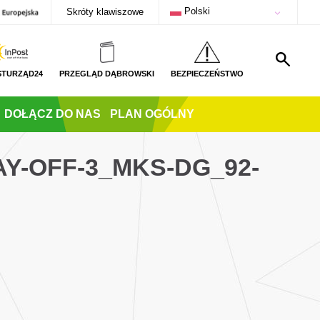
Polski
Skróty klawiszowe
STURZĄD24
PRZEGLĄD DĄBROWSKI
BEZPIECZEŃSTWO
DOŁĄCZ DO NAS
PLAN OGÓLNY
Y-OFF-3_MKS-DG_92-