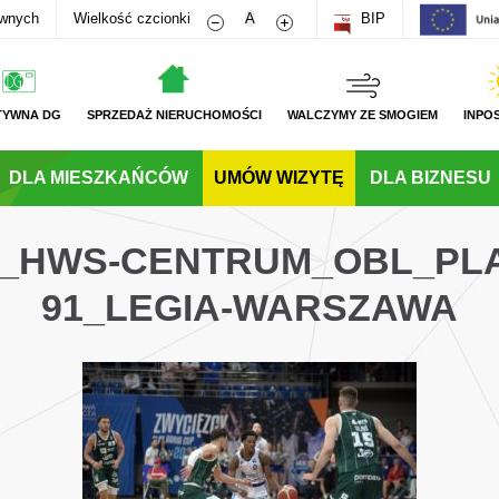
Zmniejsz rozmiar czcionki
Zwiększ rozmiar czcionki
awnych
Wielkość czcionki
A
BIP
TYWNA DG
SPRZEDAŻ NIERUCHOMOŚCI
WALCZYMY ZE SMOGIEM
INPO
DLA MIESZKAŃCÓW
UMÓW WIZYTĘ
DLA BIZNESU
G_HWS-CENTRUM_OBL_PLA
91_LEGIA-WARSZAWA