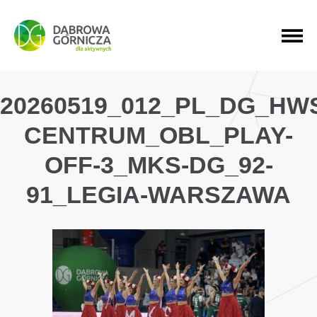
PRZEJDŹ DO MENU GŁÓWNEGO
PRZEJDŹ DO WYSZUKIWARKI
PRZEJDŹ DO TREŚCI
20260519_012_PL_DG_HW
CENTRUM_OBL_PLAY-
OFF-3_MKS-DG_92-
91_LEGIA-WARSZAWA