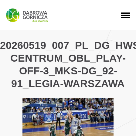
PRZEJDŹ DO MENU GŁÓWNEGO
PRZEJDŹ DO WYSZUKIWARKI
PRZEJDŹ DO TREŚCI
20260519_007_PL_DG_HW
CENTRUM_OBL_PLAY-
OFF-3_MKS-DG_92-
91_LEGIA-WARSZAWA