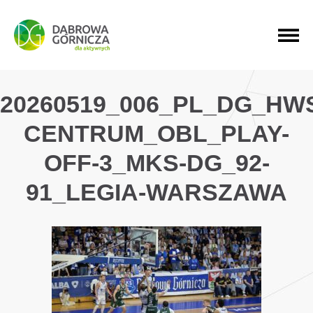
PRZEJDŹ DO MENU GŁÓWNEGO
PRZEJDŹ DO WYSZUKIWARKI
PRZEJDŹ DO TREŚCI
20260519_006_PL_DG_HW
CENTRUM_OBL_PLAY-
OFF-3_MKS-DG_92-
91_LEGIA-WARSZAWA