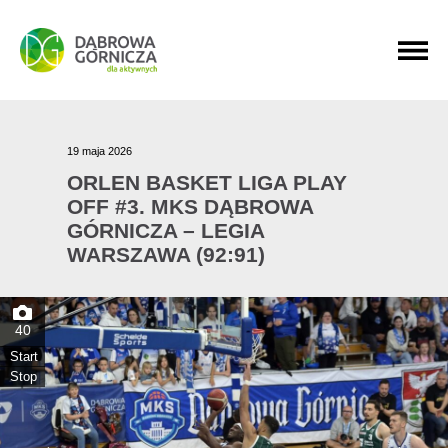
PRZEJDŹ DO MENU GŁÓWNEGO
PRZEJDŹ DO WYSZUKIWARKI
PRZEJDŹ DO TREŚCI
19 maja 2026
ORLEN BASKET LIGA PLAY
OFF #3. MKS DĄBROWA
GÓRNICZA – LEGIA
WARSZAWA (92:91)
40
Start
Stop