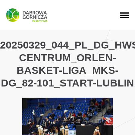
PRZEJDŹ DO MENU GŁÓWNEGO
PRZEJDŹ DO WYSZUKIWARKI
PRZEJDŹ DO TREŚCI
20250329_044_PL_DG_HW
CENTRUM_ORLEN-
BASKET-LIGA_MKS-
DG_82-101_START-LUBLIN