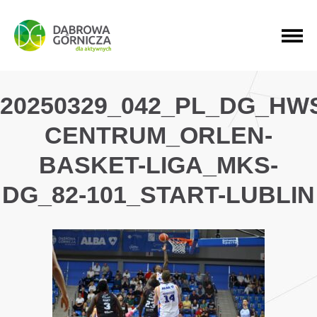
PRZEJDŹ DO MENU GŁÓWNEGO
PRZEJDŹ DO WYSZUKIWARKI
PRZEJDŹ DO TREŚCI
20250329_042_PL_DG_HW
CENTRUM_ORLEN-
BASKET-LIGA_MKS-
DG_82-101_START-LUBLIN