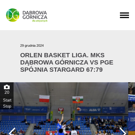
PRZEJDŹ DO MENU GŁÓWNEGO
PRZEJDŹ DO WYSZUKIWARKI
PRZEJDŹ DO TREŚCI
29 grudnia 2024
ORLEN BASKET LIGA. MKS
DĄBROWA GÓRNICZA VS PGE
SPÓJNIA STARGARD 67:79
20
Start
Stop