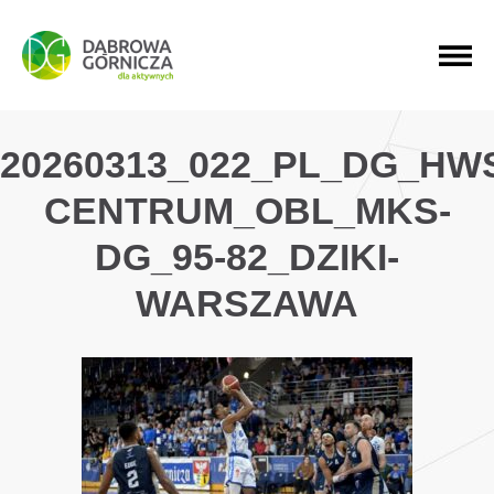
PRZEJDŹ DO MENU GŁÓWNEGO
PRZEJDŹ DO WYSZUKIWARKI
PRZEJDŹ DO TREŚCI
20260313_022_PL_DG_HW
CENTRUM_OBL_MKS-
DG_95-82_DZIKI-
WARSZAWA