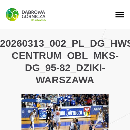
PRZEJDŹ DO MENU GŁÓWNEGO
PRZEJDŹ DO WYSZUKIWARKI
PRZEJDŹ DO TREŚCI
20260313_002_PL_DG_HW
CENTRUM_OBL_MKS-
DG_95-82_DZIKI-
WARSZAWA