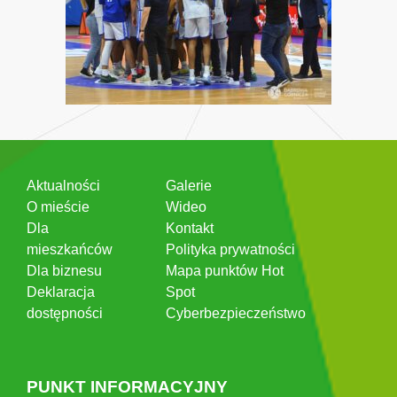
Aktualności
Galerie
O mieście
Wideo
Dla
Kontakt
mieszkańców
Polityka prywatności
Dla biznesu
Mapa punktów Hot
Deklaracja
Spot
dostępności
Cyberbezpieczeństwo
PUNKT INFORMACYJNY