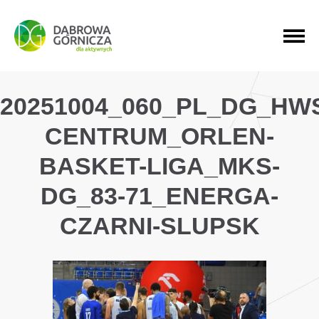
PRZEJDŹ DO MENU GŁÓWNEGO
PRZEJDŹ DO WYSZUKIWARKI
PRZEJDŹ DO TREŚCI
20251004_060_PL_DG_HW
CENTRUM_ORLEN-
BASKET-LIGA_MKS-
DG_83-71_ENERGA-
CZARNI-SLUPSK