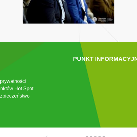
PUNKT INFORMACYJ
 prywatności
nktów Hot Spot
zpieczeństwo