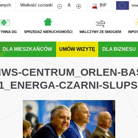
Zmniejsz rozmiar czcionki
Zwiększ rozmiar czcionki
awnych
Wielkość czcionki
A
BIP
TYWNA DG
SPRZEDAŻ NIERUCHOMOŚCI
WALCZYMY ZE SMOGIEM
INPO
DLA MIESZKAŃCÓW
UMÓW WIZYTĘ
DLA BIZNESU
_HWS-CENTRUM_ORLEN-BAS
1_ENERGA-CZARNI-SLUP