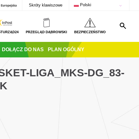
Polski
Skróty klawiszowe
STURZĄD24
PRZEGLĄD DĄBROWSKI
BEZPIECZEŃSTWO
DOŁĄCZ DO NAS
PLAN OGÓLNY
KET-LIGA_MKS-DG_83-
SK