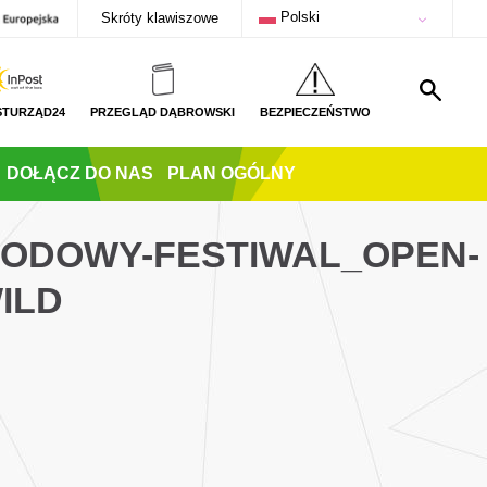
Polski
Skróty klawiszowe
STURZĄD24
PRZEGLĄD DĄBROWSKI
BEZPIECZEŃSTWO
DOŁĄCZ DO NAS
PLAN OGÓLNY
RODOWY-FESTIWAL_OPEN-
ILD