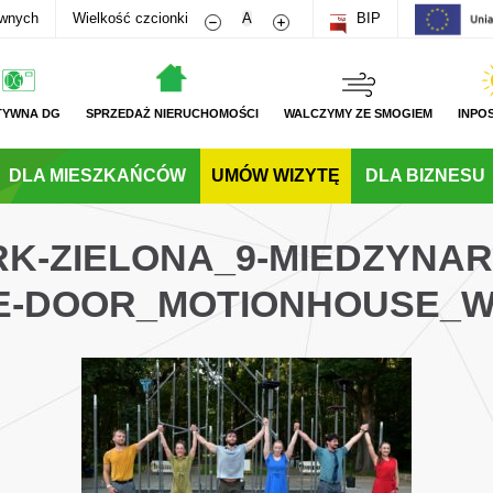
Zmniejsz rozmiar czcionki
Zwiększ rozmiar czcionki
awnych
Wielkość czcionki
A
BIP
TYWNA DG
SPRZEDAŻ NIERUCHOMOŚCI
WALCZYMY ZE SMOGIEM
INPO
DLA MIESZKAŃCÓW
UMÓW WIZYTĘ
DLA BIZNESU
ARK-ZIELONA_9-MIEDZYNA
E-DOOR_MOTIONHOUSE_W