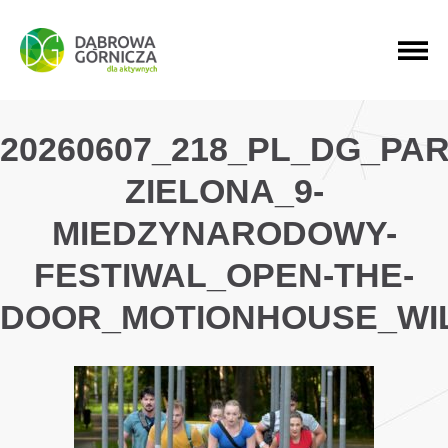
PRZEJDŹ DO MENU GŁÓWNEGO
PRZEJDŹ DO WYSZUKIWARKI
PRZEJDŹ DO TREŚCI
20260607_218_PL_DG_PAR
ZIELONA_9-
MIEDZYNARODOWY-
FESTIWAL_OPEN-THE-
DOOR_MOTIONHOUSE_WI