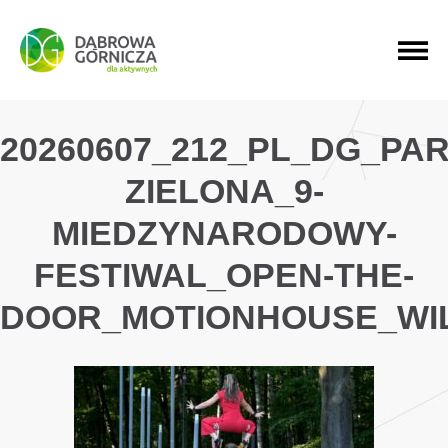
PRZEJDŹ DO MENU GŁÓWNEGO
PRZEJDŹ DO WYSZUKIWARKI
PRZEJDŹ DO TREŚCI
20260607_212_PL_DG_PAR
ZIELONA_9-
MIEDZYNARODOWY-
FESTIWAL_OPEN-THE-
DOOR_MOTIONHOUSE_WI