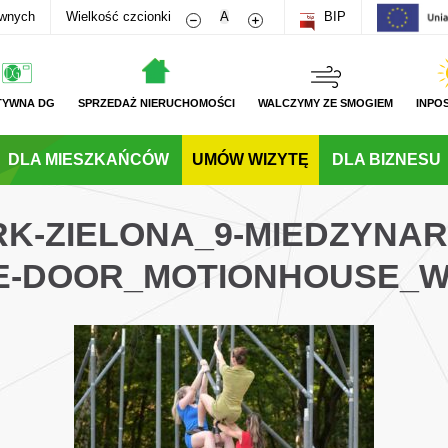
Zmniejsz rozmiar czcionki
Zwiększ rozmiar czcionki
awnych
Wielkość czcionki
A
BIP
TYWNA DG
SPRZEDAŻ NIERUCHOMOŚCI
WALCZYMY ZE SMOGIEM
INPO
DLA MIESZKAŃCÓW
UMÓW WIZYTĘ
DLA BIZNESU
ARK-ZIELONA_9-MIEDZYNA
E-DOOR_MOTIONHOUSE_W