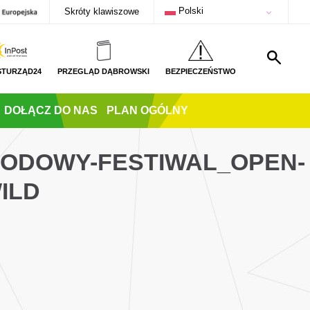
Polski
Skróty klawiszowe
STURZĄD24
PRZEGLĄD DĄBROWSKI
BEZPIECZEŃSTWO
DOŁĄCZ DO NAS
PLAN OGÓLNY
RODOWY-FESTIWAL_OPEN-
ILD