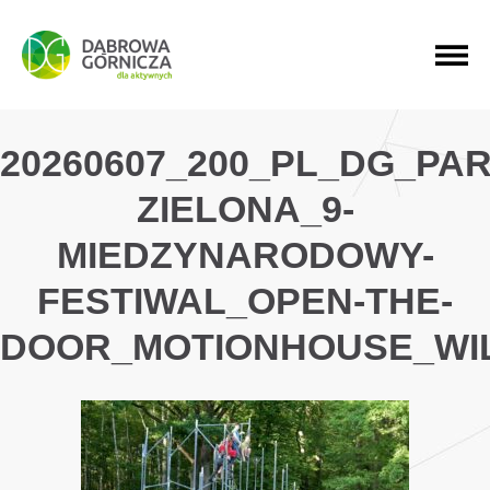
PRZEJDŹ DO MENU GŁÓWNEGO
PRZEJDŹ DO WYSZUKIWARKI
PRZEJDŹ DO TREŚCI
20260607_200_PL_DG_PAR
ZIELONA_9-
MIEDZYNARODOWY-
FESTIWAL_OPEN-THE-
DOOR_MOTIONHOUSE_WI