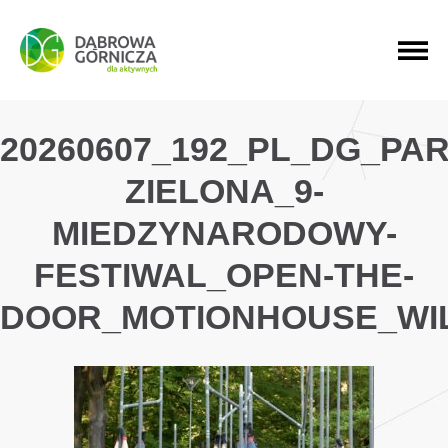
PRZEJDŹ DO MENU GŁÓWNEGO
PRZEJDŹ DO WYSZUKIWARKI
PRZEJDŹ DO TREŚCI
20260607_192_PL_DG_PAR
ZIELONA_9-
MIEDZYNARODOWY-
FESTIWAL_OPEN-THE-
DOOR_MOTIONHOUSE_WI