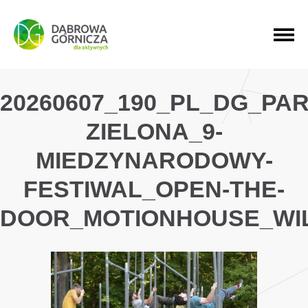
PRZEJDŹ DO MENU GŁÓWNEGO
PRZEJDŹ DO WYSZUKIWARKI
PRZEJDŹ DO TREŚCI
20260607_190_PL_DG_PAR
ZIELONA_9-
MIEDZYNARODOWY-
FESTIWAL_OPEN-THE-
DOOR_MOTIONHOUSE_WI