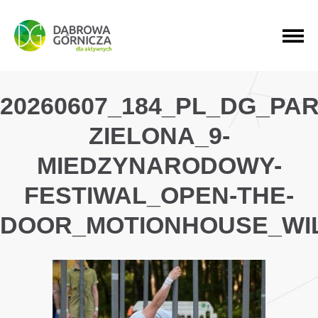
PRZEJDŹ DO MENU GŁÓWNEGO
PRZEJDŹ DO WYSZUKIWARKI
PRZEJDŹ DO TREŚCI
20260607_184_PL_DG_PAR
ZIELONA_9-
MIEDZYNARODOWY-
FESTIWAL_OPEN-THE-
DOOR_MOTIONHOUSE_WI