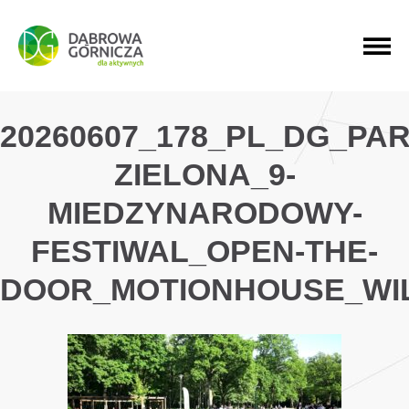
PRZEJDŹ DO MENU GŁÓWNEGO
PRZEJDŹ DO WYSZUKIWARKI
PRZEJDŹ DO TREŚCI
20260607_178_PL_DG_PAR
ZIELONA_9-
MIEDZYNARODOWY-
FESTIWAL_OPEN-THE-
DOOR_MOTIONHOUSE_WI