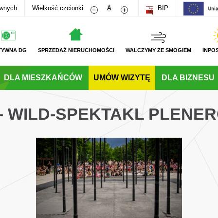
Zmniejsz rozmiar czcionki
Zwiększ rozmiar czcionki
awnych
Wielkość czcionki
A
BIP
TYWNA DG
SPRZEDAŻ NIERUCHOMOŚCI
WALCZYMY ZE SMOGIEM
INPO
DLA MIESZKAŃCÓW
UMÓW WIZYTĘ
DLA BIZNESU
 – WILD-SPEKTAKL PLENE