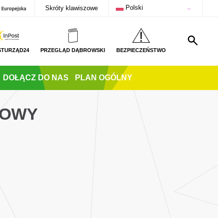
Polski
Skróty klawiszowe
STURZĄD24
PRZEGLĄD DĄBROWSKI
BEZPIECZEŃSTWO
DOŁĄCZ DO NAS
PLAN OGÓLNY
ROWY