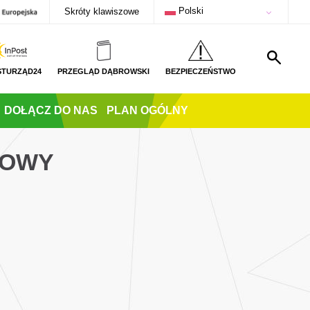
Polski
Skróty klawiszowe
STURZĄD24
PRZEGLĄD DĄBROWSKI
BEZPIECZEŃSTWO
DOŁĄCZ DO NAS
PLAN OGÓLNY
ROWY