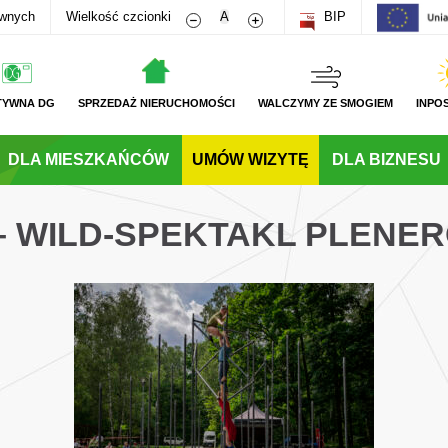
Zmniejsz rozmiar czcionki
Zwiększ rozmiar czcionki
awnych
Wielkość czcionki
A
BIP
TYWNA DG
SPRZEDAŻ NIERUCHOMOŚCI
WALCZYMY ZE SMOGIEM
INPO
DLA MIESZKAŃCÓW
UMÓW WIZYTĘ
DLA BIZNESU
 – WILD-SPEKTAKL PLENE