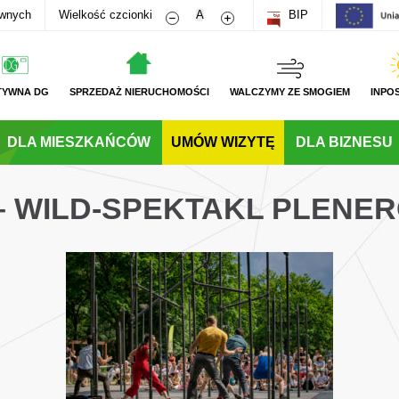
Zmniejsz rozmiar czcionki
Zwiększ rozmiar czcionki
awnych
Wielkość czcionki
A
BIP
TYWNA DG
SPRZEDAŻ NIERUCHOMOŚCI
WALCZYMY ZE SMOGIEM
INPO
DLA MIESZKAŃCÓW
UMÓW WIZYTĘ
DLA BIZNESU
 – WILD-SPEKTAKL PLENE