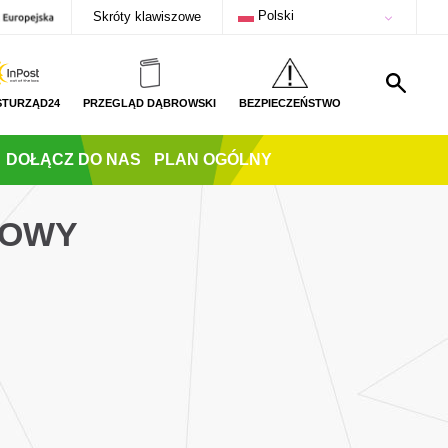
Polski
Skróty klawiszowe
STURZĄD24
PRZEGLĄD DĄBROWSKI
BEZPIECZEŃSTWO
DOŁĄCZ DO NAS
PLAN OGÓLNY
ROWY