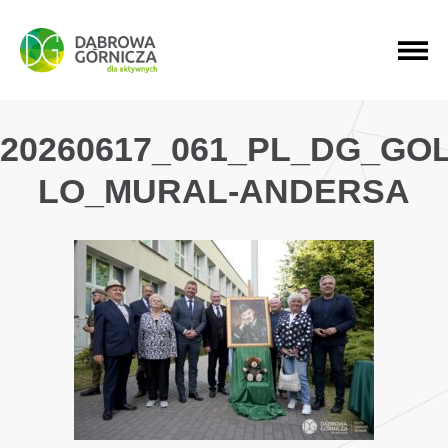
PRZEJDŹ DO MENU GŁÓWNEGO
PRZEJDŹ DO WYSZUKIWARKI
PRZEJDŹ DO TREŚCI
20260617_061_PL_DG_GO
LO_MURAL-ANDERSA