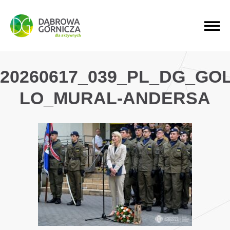
PRZEJDŹ DO MENU GŁÓWNEGO
PRZEJDŹ DO WYSZUKIWARKI
PRZEJDŹ DO TREŚCI
20260617_039_PL_DG_GO
LO_MURAL-ANDERSA