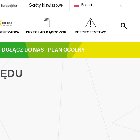
Polski
Skróty klawiszowe
STURZĄD24
PRZEGLĄD DĄBROWSKI
BEZPIECZEŃSTWO
DOŁĄCZ DO NAS
PLAN OGÓLNY
ZĘDU