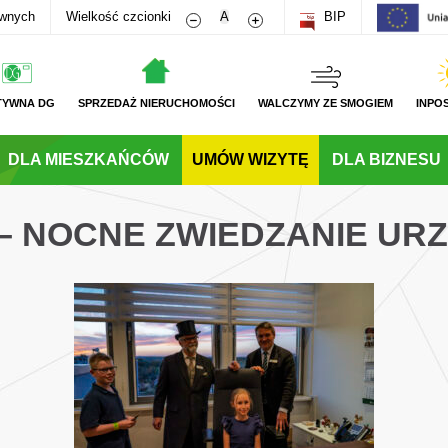
Zmniejsz rozmiar czcionki
Zwiększ rozmiar czcionki
awnych
Wielkość czcionki
A
BIP
TYWNA DG
SPRZEDAŻ NIERUCHOMOŚCI
WALCZYMY ZE SMOGIEM
INPO
DLA MIESZKAŃCÓW
UMÓW WIZYTĘ
DLA BIZNESU
 – NOCNE ZWIEDZANIE UR