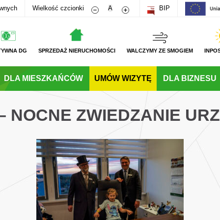
Zmniejsz rozmiar czcionki
Zwiększ rozmiar czcionki
awnych
Wielkość czcionki
A
BIP
TYWNA DG
SPRZEDAŻ NIERUCHOMOŚCI
WALCZYMY ZE SMOGIEM
INPO
DLA MIESZKAŃCÓW
UMÓW WIZYTĘ
DLA BIZNESU
 – NOCNE ZWIEDZANIE UR