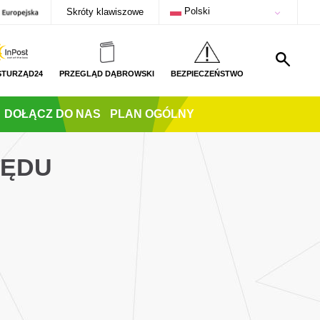
Polski
Skróty klawiszowe
STURZĄD24
PRZEGLĄD DĄBROWSKI
BEZPIECZEŃSTWO
DOŁĄCZ DO NAS
PLAN OGÓLNY
ZĘDU