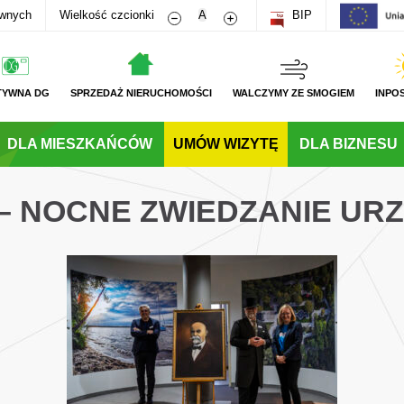
Zmniejsz rozmiar czcionki
Zwiększ rozmiar czcionki
awnych
Wielkość czcionki
A
BIP
TYWNA DG
SPRZEDAŻ NIERUCHOMOŚCI
WALCZYMY ZE SMOGIEM
INPO
DLA MIESZKAŃCÓW
UMÓW WIZYTĘ
DLA BIZNESU
 – NOCNE ZWIEDZANIE UR