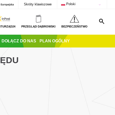
Polski
Skróty klawiszowe
STURZĄD24
PRZEGLĄD DĄBROWSKI
BEZPIECZEŃSTWO
DOŁĄCZ DO NAS
PLAN OGÓLNY
ZĘDU