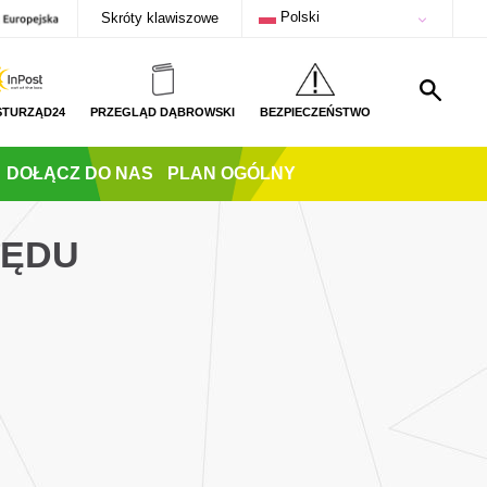
Polski
Skróty klawiszowe
STURZĄD24
PRZEGLĄD DĄBROWSKI
BEZPIECZEŃSTWO
DOŁĄCZ DO NAS
PLAN OGÓLNY
ZĘDU