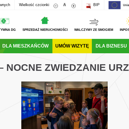
Zmniejsz rozmiar czcionki
Zwiększ rozmiar czcionki
awnych
Wielkość czcionki
A
BIP
TYWNA DG
SPRZEDAŻ NIERUCHOMOŚCI
WALCZYMY ZE SMOGIEM
INPO
DLA MIESZKAŃCÓW
UMÓW WIZYTĘ
DLA BIZNESU
 – NOCNE ZWIEDZANIE UR