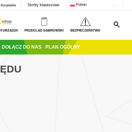
Polski
Skróty klawiszowe
STURZĄD24
PRZEGLĄD DĄBROWSKI
BEZPIECZEŃSTWO
DOŁĄCZ DO NAS
PLAN OGÓLNY
ZĘDU