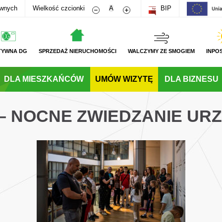
Zmniejsz rozmiar czcionki
Zwiększ rozmiar czcionki
awnych
Wielkość czcionki
A
BIP
TYWNA DG
SPRZEDAŻ NIERUCHOMOŚCI
WALCZYMY ZE SMOGIEM
INPO
DLA MIESZKAŃCÓW
UMÓW WIZYTĘ
DLA BIZNESU
 – NOCNE ZWIEDZANIE UR