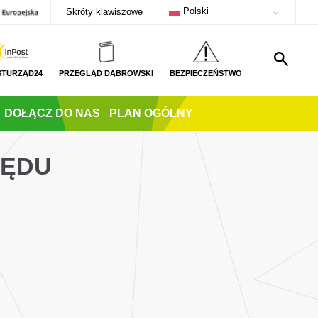
Polski
Skróty klawiszowe
STURZĄD24
PRZEGLĄD DĄBROWSKI
BEZPIECZEŃSTWO
DOŁĄCZ DO NAS
PLAN OGÓLNY
ZĘDU