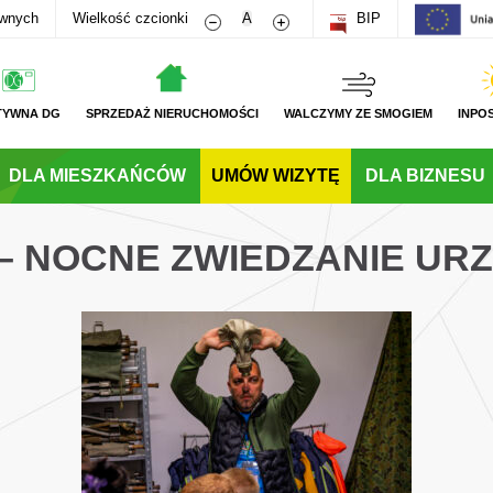
Zmniejsz rozmiar czcionki
Zwiększ rozmiar czcionki
awnych
Wielkość czcionki
A
BIP
TYWNA DG
SPRZEDAŻ NIERUCHOMOŚCI
WALCZYMY ZE SMOGIEM
INPO
DLA MIESZKAŃCÓW
UMÓW WIZYTĘ
DLA BIZNESU
 – NOCNE ZWIEDZANIE UR