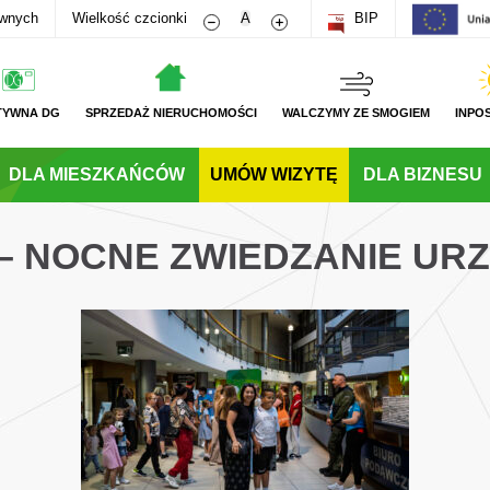
Zmniejsz rozmiar czcionki
Zwiększ rozmiar czcionki
awnych
Wielkość czcionki
A
BIP
TYWNA DG
SPRZEDAŻ NIERUCHOMOŚCI
WALCZYMY ZE SMOGIEM
INPO
DLA MIESZKAŃCÓW
UMÓW WIZYTĘ
DLA BIZNESU
 – NOCNE ZWIEDZANIE UR