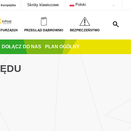
Polski
Skróty klawiszowe
STURZĄD24
PRZEGLĄD DĄBROWSKI
BEZPIECZEŃSTWO
DOŁĄCZ DO NAS
PLAN OGÓLNY
ZĘDU