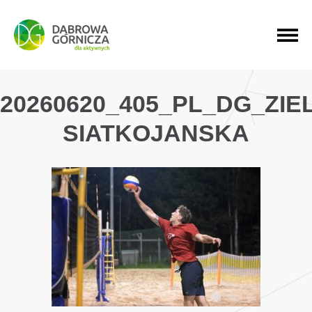
PRZEJDŹ DO MENU GŁÓWNEGO
PRZEJDŹ DO WYSZUKIWARKI
PRZEJDŹ DO TREŚCI
20260620_405_PL_DG_ZI
SIATKOJANSKA