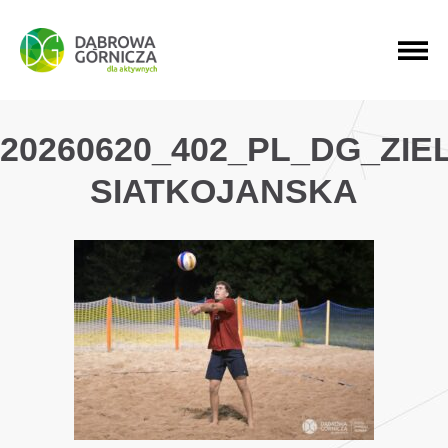
PRZEJDŹ DO MENU GŁÓWNEGO
PRZEJDŹ DO WYSZUKIWARKI
PRZEJDŹ DO TREŚCI
20260620_402_PL_DG_ZI
SIATKOJANSKA